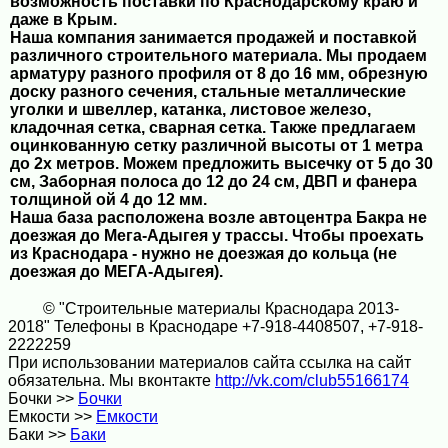
возможность поставки по Краснодарскому краю и
даже в Крым.
Наша компания занимается продажей и поставкой
различного строительного материала. Мы продаем
арматуру разного профиля от 8 до 16 мм, обрезную
доску разного сечения, стальные металлические
уголки и швеллер, катанка, листовое железо,
кладочная сетка, сварная сетка. Также предлагаем
оцинкованную сетку различной высоты от 1 метра
до 2х метров. Можем предложить высечку от 5 до 30
см, Заборная полоса до 12 до 24 см, ДВП и фанера
толщиной ой 4 до 12 мм.
Наша база расположена возле автоцентра Бакра не
доезжая до Мега-Адыгея у трассы. Чтобы проехать
из Краснодара - нужно не доезжая до кольца (не
доезжая до МЕГА-Адыгея).
© "Строительные материалы Краснодара 2013-
2018" Телефоны в Краснодаре +7-918-4408507, +7-918-
2222259
При использовании материалов сайта ссылка на сайт
обязательна. Мы вконтакте
http://vk.com/club55166174
Бочки >>
Бочки
Емкости >>
Емкости
Баки >>
Баки